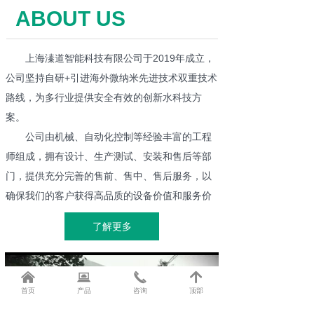
ABOUT US
上海溱道智能科技有限公司于2019年成立，
公司坚持自研+引进海外微纳米先进技术双重技术
路线，为多行业提供安全有效的创新水科技方
案。
公司由机械、自动化控制等经验丰富的工程
师组成，拥有设计、生产测试、安装和售后等部
门，提供充分完善的售前、售中、售后服务，以
确保我们的客户获得高品质的设备价值和服务价
值。
了解更多
服务行业：食品行业、商用行业、精密工业
公司价值：纳米科技——为客户综合解决行
业难题、节省成本、提高生产力
낀
뀵
끅
녕
首页
产品
咨询
顶部
在技术创新上，公司充分利用海外先进纳米
气泡科技资源平台，吸收引进并开发适合中国本