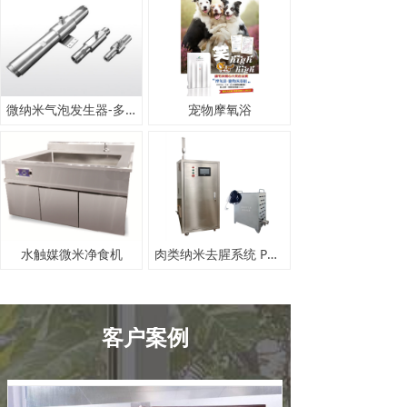
微纳米气泡发生器-多种规格对比
宠物摩氧浴
水触媒微米净食机
肉类纳米去腥系统 PNB-50F
客户案例