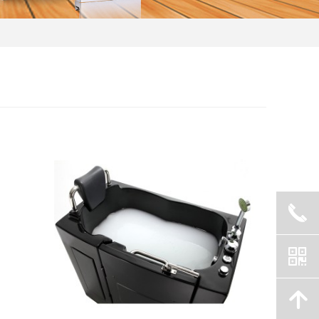
끅
낃
녕