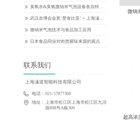
臭氧水&臭氧微纳米气泡设备各自特点和区别
ꅀ
微纳
武汉农博会金奖‘楚食比亚’ × 上海溱道纳米去腥系统
ꅀ
微纳米气泡技术与食品加工应用
ꅀ
日本食品同业对肉类腥味来源的观点
ꅀ
联系我们
上海溱道智能科技有限公司
电话：
021-57877360
地址：
上海市松江区上海市松江区九泾
路898号A栋309
超高浓