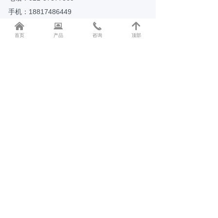
手机：18817486449
낀
뀵
끅
녕
邮箱：shzondo@163.com
首页
产品
咨询
顶部
地址：上海市松江区九泾路898号A栋309
二维码
版权所有：
上海溱道智能科技有限公司
沪ICP备20013887号-1
本网站由阿里云提供云计算及安全服务
本网站支持
IPv6