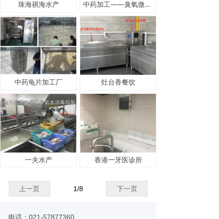
珠海祺海水产
中药加工——臭氧微纳米气泡漂白
中药龟片加工厂
灶台香餐饮
一夫水产
香港一牙医诊所
上一页
1
/
8
下一页
电话：021-57877360