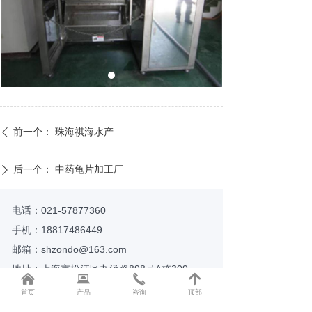
前一个：
珠海祺海水产
ꄴ
后一个：
中药龟片加工厂
ꄲ
电话：021-57877360
手机：18817486449
邮箱：shzondo@163.com
地址：上海市松江区九泾路898号A栋309
낀
뀵
끅
녕
首页
产品
咨询
顶部