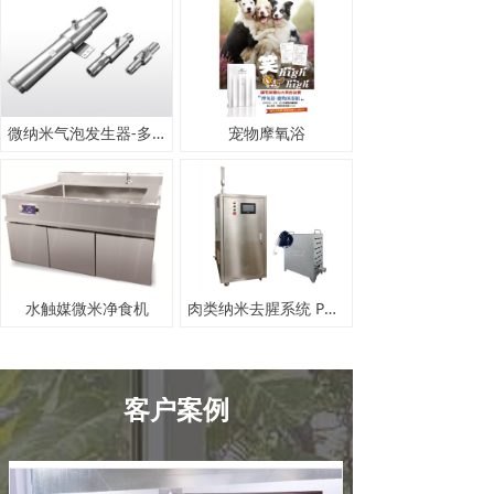
微纳米气泡发生器-多种规格对比
宠物摩氧浴
水触媒微米净食机
肉类纳米去腥系统 PNB-50F
客户案例