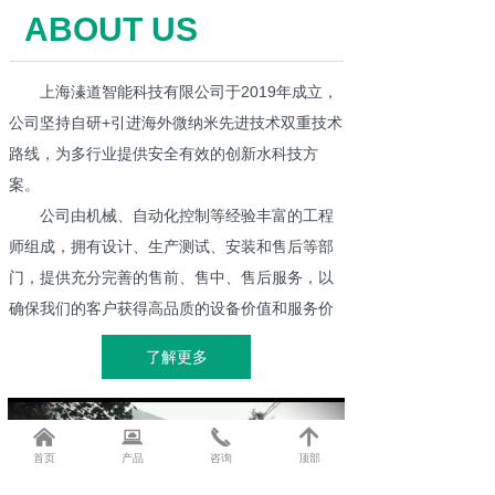
ABOUT US
上海溱道智能科技有限公司于2019年成立，
公司坚持自研+引进海外微纳米先进技术双重技术
路线，为多行业提供安全有效的创新水科技方
案。
公司由机械、自动化控制等经验丰富的工程
师组成，拥有设计、生产测试、安装和售后等部
门，提供充分完善的售前、售中、售后服务，以
确保我们的客户获得高品质的设备价值和服务价
值。
了解更多
服务行业：食品行业、商用行业、精密工业
公司价值：纳米科技——为客户综合解决行
业难题、节省成本、提高生产力
낀
뀵
끅
녕
首页
产品
咨询
顶部
在技术创新上，公司充分利用海外先进纳米
气泡科技资源平台，吸收引进并开发适合中国本